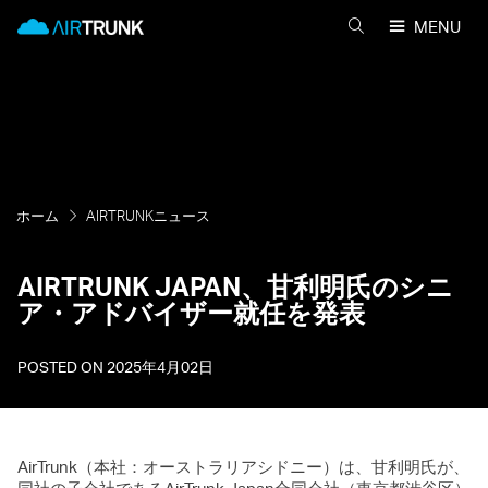
Skip
AirTrunk
MENU
to
AIRTRUNK
content
を
検
索
ホーム
AIRTRUNKニュース
AIRTRUNK JAPAN、甘利明氏のシニ
ア・アドバイザー就任を発表
POSTED ON
2025年4月02日
AirTrunk（本社：オーストラリアシドニー）は、甘利明氏が、