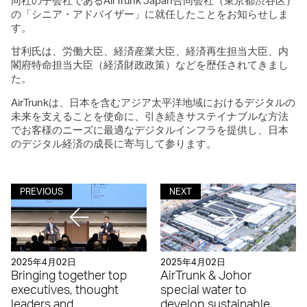
同社の子会社であるAirTrunk Japan合同会社（東京都渋谷区）
の「シニア・アドバイザー」に就任したことをお知らせしま
す。
甘利氏は、労働大臣、経済産業大臣、経済再生担当大臣、内
閣府特命担当大臣（経済財政政策）などを歴任されてきまし
た。
AirTrunkは、日本を含むアジア太平洋地域におけるデジタルの
未来を支えることを使命に、引き続きサステイナブルな方法
でお客様のニーズに最適なデジタルインフラを提供し、日本
のデジタル経済の成長に寄与して参ります。
PREVIOUS
NEXT
2025年4月02日
2025年4月02日
Bringing together top
AirTrunk & Johor
executives, thought
special water to
leaders and
develop sustainable