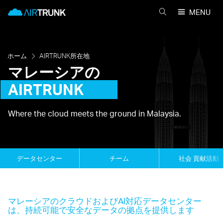
Skip
AirTrunk
MENU
to
AIRTRUNK
content
を
検
索
ホーム
AIRTRUNK所在地
マレーシアの
AIRTRUNK
Where the cloud meets the ground in Malaysia.
データセンター
チーム
社会 貢献活動
マレーシアのクラウドおよびAI対応データセンター
は、持続可能で安全なデータの拠点を提供します