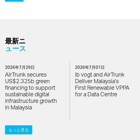
最新ニ
ュース
2026年7月29日
2026年7月01日
AirTrunk secures
ib vogt and AirTrunk
US$2.325b green
Deliver Malaysia’s
financing to support
First Renewable VPPA
sustainable digital
for a Data Centre
infrastructure growth
in Malaysia
もっと見る