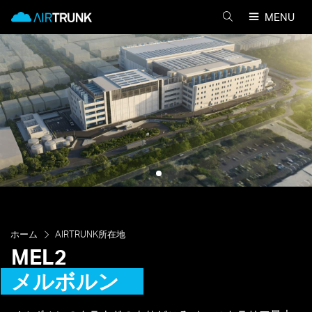
Skip
AirTrunk
MENU
to
AIRTRUNK
content
を
検
索
ホーム
AIRTRUNK所在地
MEL2
メルボルン