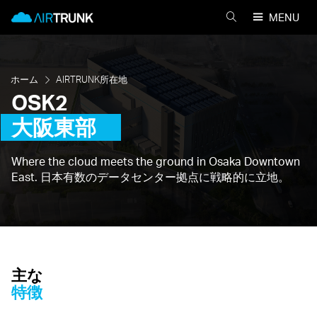
Skip
AirTrunk
MENU
to
AIRTRUNK
content
を
検
索
ホーム
AIRTRUNK所在地
OSK2
大阪東部
Where the cloud meets the ground in Osaka Downtown
East. 日本有数のデータセンター拠点に戦略的に立地。
主な
特徴