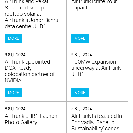
AirTrunk and Pekat
AirTrunk Ignite Your
Solar to develop
Impact
rooftop solar at
AirTrunk’s Johor Bahru
data centre, JHB1
MORE
MORE
9 8月, 2024
9 8月, 2024
AirTrunk appointed
100MW expansion
DGX-Ready
underway at AirTrunk
colocation partner of
JHB1
NVIDIA
MORE
MORE
8 8月, 2024
5 8月, 2024
AirTrunk JHB1 Launch –
AirTrunk is featured in
Photo Gallery
EcoVadis’ ‘Race to
Sustainability’ series