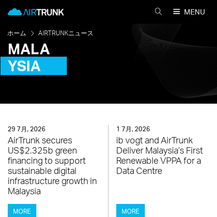
Skip
AirTrunk
MENU
to
AIRTRUNK
content
を
検
ホーム
AIRTRUNKニュース
索
MALA
YSIA
29 7月, 2026
1 7月, 2026
AirTrunk secures
ib vogt and AirTrunk
US$2.325b green
Deliver Malaysia’s First
financing to support
Renewable VPPA for a
sustainable digital
Data Centre
infrastructure growth in
Malaysia
MORE
MORE