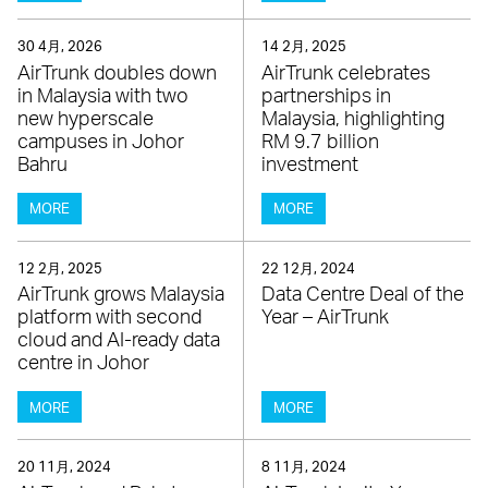
30 4月, 2026
14 2月, 2025
AirTrunk doubles down
AirTrunk celebrates
in Malaysia with two
partnerships in
new hyperscale
Malaysia, highlighting
campuses in Johor
RM 9.7 billion
Bahru
investment
MORE
MORE
12 2月, 2025
22 12月, 2024
AirTrunk grows Malaysia
Data Centre Deal of the
platform with second
Year – AirTrunk
cloud and AI-ready data
centre in Johor
MORE
MORE
20 11月, 2024
8 11月, 2024