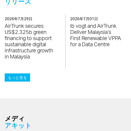
リリース
2026年7月29日
2026年7月01日
AirTrunk secures
ib vogt and AirTrunk
US$2.325b green
Deliver Malaysia’s
financing to support
First Renewable VPPA
sustainable digital
for a Data Centre
infrastructure growth
in Malaysia
もっと見る
メディ
アキット