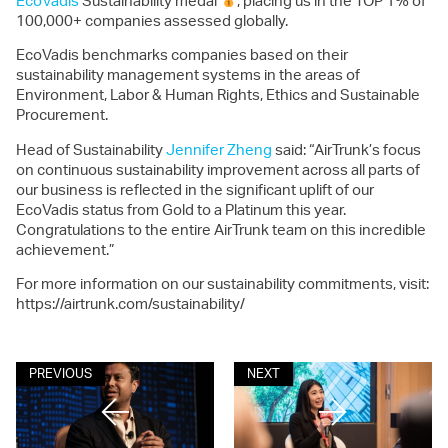
EcoVadis
Sustainability medal
, placing us in the TOP 1% of
100,000+ companies assessed globally.
EcoVadis benchmarks companies based on their
sustainability management systems in the areas of
Environment, Labor & Human Rights, Ethics and Sustainable
Procurement.
Head of Sustainability
Jennifer Zheng
said: “AirTrunk’s focus
on continuous sustainability improvement across all parts of
our business is reflected in the significant uplift of our
EcoVadis status from Gold to a Platinum this year.
Congratulations to the entire AirTrunk team on this incredible
achievement.”
For more information on our sustainability commitments, visit:
https://airtrunk.com/sustainability/
PREVIOUS
NEXT