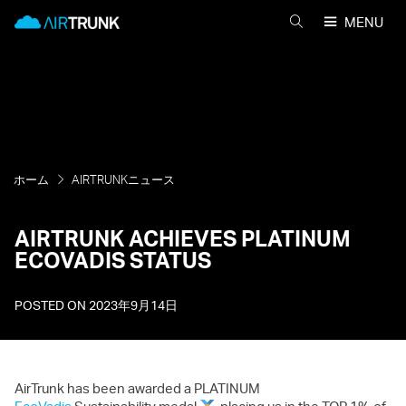
Skip
AirTrunk
MENU
to
AIRTRUNK
content
を
検
索
ホーム
AIRTRUNKニュース
AIRTRUNK ACHIEVES PLATINUM
ECOVADIS STATUS
POSTED ON
2023年9月14日
AirTrunk has been awarded a PLATINUM