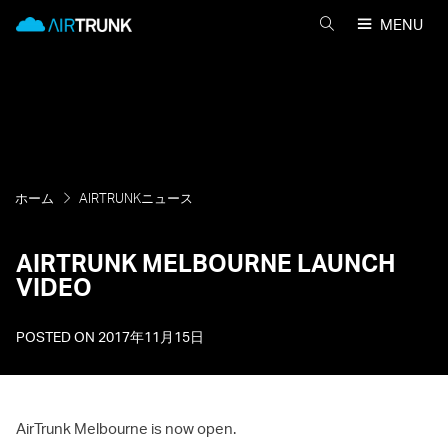
Skip
AirTrunk
MENU
to
AIRTRUNK
content
を
検
索
ホーム
AIRTRUNKニュース
AIRTRUNK MELBOURNE LAUNCH
VIDEO
POSTED ON
2017年11月15日
AirTrunk Melbourne is now open.