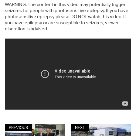
WARNING. The content in this video may potentially trigger
seizures for people with photosensitive epilepsy. If you have
photosensitive epilepsy please DO NOT watch this video. If
you have epilepsy or are susceptible to seizures, viewer
discretion is advised.
PREVIOUS
NEXT