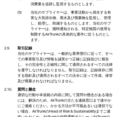
消費量を追跡し監視するものとします。
当社のサプライヤーは、事業活動から発生する有
害な大気排出物、廃水及び廃棄物を監視し、管理
し、処理し、削減するものとします。当社のサプ
ライヤーは、随時通知される、特定物質の使用を
制限するAirTrunkの具体的な要件に従うものとし
ます。
取引記録
当社のサプライヤーは、一般的な業界慣行に従って、すべ
ての事業取引及び情報を誠実かつ正確に記録並びに報告
し、その完全性と正確性に関して適用されるすべての法律
を遵守しなければなりません。取引記録は、記録保存に関
する指針及び適用されるすべての法令に従って作成、保管
及び廃棄されなければなりません。
質問と懸念
適切な行動や本規範の内容に関して質問や懸念がある場合
には、解決のため、AirTrunkの主たる連絡窓口まで速やか
にご連絡ください。かかる方法が不可能あるいは適切でな
い場合、AirTrunkのHead of Risk & Sustainabilityまでご連
絡いただくか、AirTrunkの内部通報ポリシー（AirTrunkの