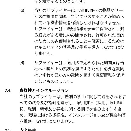
準を遵守するものとします。
当社のサプライヤーは、AirTrunkへの物品やサー
ビスの提供に関連してアクセスすることが認めら
れている機密情報を保護しなければなりません。
サプライヤーは、機密情報が安全に保管され、知
る必要がある者にのみ開示され、許可された目的
のためにのみ使用されることを確実にするための
セキュリティの基準及び手順を導入しなければな
りません。
サプライヤーは、適用法で定められた期間又は当
社への契約上の義務を履行するために必要な期間
のいずれか短い方の期間を超えて機密情報を保持
しないものとします。
多様性とインクルージョン
当社のサプライヤーは、差別の禁止に関して適用されるす
べての法令及び指針を遵守し、雇用慣行（採用、雇用維
持、報酬、研修及び昇進に関する慣行を含みます）を含
め、職場における多様性、インクルージョン及び機会均等
を推進しなければなりません。
安全衛生