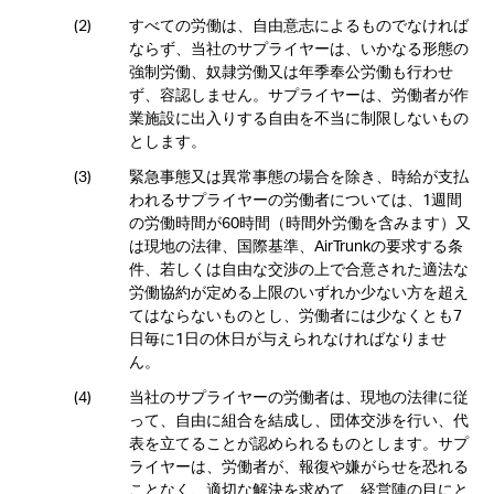
すべての労働は、自由意志によるものでなければ
ならず、当社のサプライヤーは、いかなる形態の
強制労働、奴隷労働又は年季奉公労働も行わせ
ず、容認しません。サプライヤーは、労働者が作
業施設に出入りする自由を不当に制限しないもの
とします。
緊急事態又は異常事態の場合を除き、時給が支払
われるサプライヤーの労働者については、1週間
の労働時間が60時間（時間外労働を含みます）又
は現地の法律、国際基準、AirTrunkの要求する条
件、若しくは自由な交渉の上で合意された適法な
労働協約が定める上限のいずれか少ない方を超え
てはならないものとし、労働者には少なくとも7
日毎に1日の休日が与えられなければなりませ
ん。
当社のサプライヤーの労働者は、現地の法律に従
って、自由に組合を結成し、団体交渉を行い、代
表を立てることが認められるものとします。サプ
ライヤーは、労働者が、報復や嫌がらせを恐れる
ことなく、適切な解決を求めて、経営陣の目にと