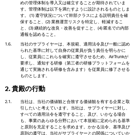
めの管理体制を導入又は確立することが期待されていま
す。管理体制は以下を満たすように設計されるものとしま
す。 (1) 遵守状況について幹部クラスによる説明責任を確
保すること、(2) 業務運営リスクを特定し、軽減するこ
と、(3) 継続的な改良・改善を促すこと、(4) 匿名での内部
通報を認めること。
当社のサプライヤーは、本規範、適用法令及び一般に認め
られた基準に対して自身の従業員が負う責任を明らかに
し、従業員にこれらを確実に遵守させるため、AirTrunkが
要求し、通知する研修（第三者の研修プラットフォームを
通じて実施される研修を含みます）を従業員に修了させる
ものとします。
2. 貴殿の行動
当社は、当社の価値観と合致する価値観を有する企業と取
引したいと考えています。当社は、サプライヤーに対し、
すべての適用法令を遵守すること、及び、いかなる場合
も、事業のあらゆる分野において本規範に定められる基準
と原則を充足することを求めます。かかる法令、基準及び
原則の遵守は、当社がサプライヤーとの関係についていか