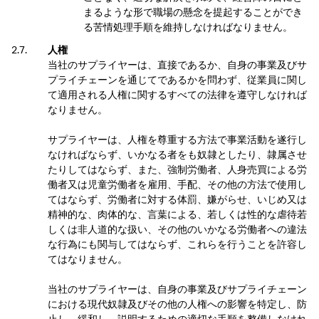
まるような形で職場の懸念を提起することができ
る苦情処理手順を維持しなければなりません。
人権
当社のサプライヤーは、直接であるか、自身の事業及びサ
プライチェーンを通じてであるかを問わず、従業員に関し
て適用される人権に関するすべての法律を遵守しなければ
なりません。
サプライヤーは、人権を尊重する方法で事業活動を遂行し
なければならず、いかなる者をも奴隷としたり、隷属させ
たりしてはならず、また、強制労働者、人身売買による労
働者又は児童労働者を雇用、手配、その他の方法で使用し
てはならず、労働者に対する体罰、嫌がらせ、いじめ又は
精神的な、肉体的な、言葉による、若しくは性的な虐待若
しくは非人道的な扱い、その他のいかなる労働者への違法
な行為にも関与してはならず、これらを行うことを許容し
てはなりません。
当社のサプライヤーは、自身の事業及びサプライチェーン
における現代奴隷及びその他の人権への影響を特定し、防
止し、緩和し、説明するための適切な手順を整備しなけれ