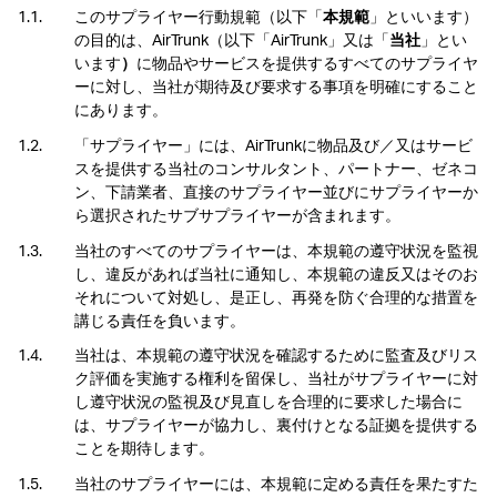
このサプライヤー行動規範（以下「
本規範
」といいます）
の目的は、AirTrunk（以下「AirTrunk」又は「
当社
」とい
います
）
に物品やサービスを提供するすべてのサプライヤ
ーに対し、当社が期待及び要求する事項を明確にすること
にあります。
「サプライヤー」には、AirTrunkに物品及び／又はサービ
スを提供する当社のコンサルタント、パートナー、ゼネコ
ン、下請業者、直接のサプライヤー並びにサプライヤーか
ら選択されたサブサプライヤーが含まれます。
当社のすべてのサプライヤーは、本規範の遵守状況を監視
し、違反があれば当社に通知し、本規範の違反又はそのお
それについて対処し、是正し、再発を防ぐ合理的な措置を
講じる責任を負います。
当社は、本規範の遵守状況を確認するために監査及びリス
ク評価を実施する権利を留保し、当社がサプライヤーに対
し遵守状況の監視及び見直しを合理的に要求した場合に
は、サプライヤーが協力し、裏付けとなる証拠を提供する
ことを期待します。
当社のサプライヤーには、本規範に定める責任を果たすた