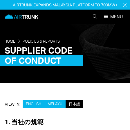
Skip
AIRTRUNK EXPANDS MALAYSIA PLATFORM TO 700MW+
H
to
M
AirTrunk
content
MENU
SEARCH
AIRTRUNK
HOME
POLICIES & REPORTS
SUPPLIER
CODE
OF
CONDUCT
VIEW IN:
ENGLISH
MELAYU
日本語
1. 当社の規範