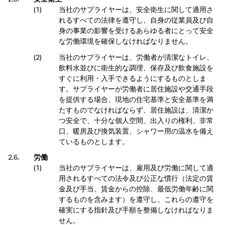
当社のサプライヤーは、安全衛生に関して適用さ
れるすべての法律を遵守し、自身の従業員及び自
身の事業の影響を受けるあらゆる者にとって安全
な労働環境を確保しなければなりません。
当社のサプライヤーは、労働者が清潔なトイレ、
飲料水並びに衛生的な調理、保存及び飲食施設を
すぐに利用・入手できるようにするものとしま
す。サプライヤーが労働者に居住施設や交通手段
を提供する場合、現地の住宅基準と安全基準を満
たすものでなければならず、居住施設は、清潔か
つ安全で、十分な個人空間、出入りの権利、非常
口、暖房及び換気装置、シャワー用の温水を備え
ているものとします。
労働
当社のサプライヤーは、雇用及び労働に関して適
用されるすべての法令及び公正な慣行（法定の賃
金及び手当、賃金からの控除、最低労働年齢に関
するものを含みます）を遵守し、これらの遵守を
確実にする指針及び手順を整備しなければなりま
せん。