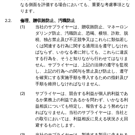
なる側面を評価する場合においても、重要な考慮事項とな
ります。
倫理、贈収賄防止、汚職防止
当社のサプライヤーは、贈収賄防止、マネーロン
ダリング防止、汚職防止、恐喝、横領、詐欺、脱
税、独占禁止及び不正競争又はこれらに類似若し
くは関連する行為に関する適用法を遵守しなけれ
ばならず、いかなる者に対しても、これらに違反
する行為を、そうと知りながら行わせてはなりま
せん。サプライヤーは、上記の法律の遵守を監視
し、上記の行為への関与を禁止及び防止し、遵守
を確実にする実施手順を導入するための指針及び
手順を維持しなければなりません。
サプライヤーは、競合する利益が個人的利益であ
るか業務上の利益であるかを問わず、いかなる利
益相反についても特定し、報告するよう努めなけ
ればなりません。当社のサプライヤーは、当社と
の取引においては、利益相反に見える状況さえ回
避するものとします。
当社のサプライヤーは、製造する製品に含まれる